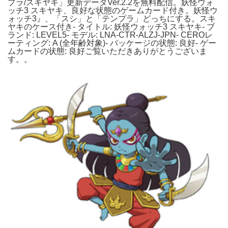
プラ/スキヤキ」更新データVer.2.2を無料配信。妖怪ウォ
ッチ3 スキヤキ、良好な状態のゲームカード付き。妖怪ウ
ォッチ3』、「スシ」と「テンプラ」どっちにする。スキ
ヤキのケース付き- タイトル: 妖怪ウォッチ3 スキヤキ- ブ
ランド: LEVEL5- モデル: LNA-CTR-ALZJ-JPN- CEROレ
ーティング: A (全年齢対象)- パッケージの状態: 良好- ゲー
ムカードの状態: 良好ご覧いただきありがとうございま
す。。