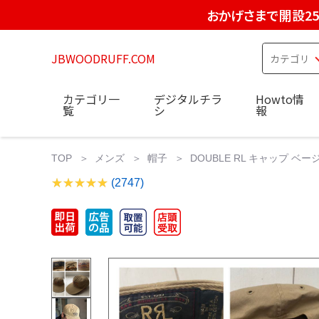
おかげさまで開設2
JBWOODRUFF.COM
カテゴリ一
デジタルチラ
Howto情
覧
シ
報
TOP
メンズ
帽子
DOUBLE RL キャップ ベージュ
(2747)