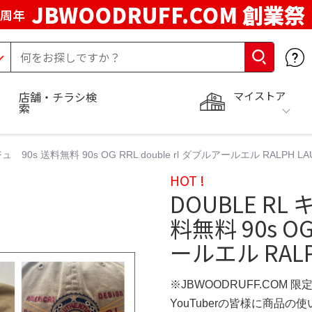
JBWOODRUFF.COM 創業祭
5周年
マイストア
店舗・チラシ検
索
 90s 送料無料 90s OG RRL double rl ダブルアールエル RALPH LAU
HOT !
DOUBLE RL
料無料 90s OG
ールエル RALPH
※JBWOODRUFF.COM 
YouTuberの皆様に商品