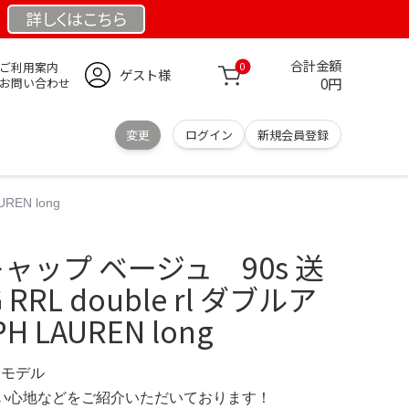
詳しくは
こちら
合計金額
ご利用案内
0
ゲスト様
0円
お問い合わせ
変更
ログイン
新規会員登録
REN long
 キャップ ベージュ 90s 送
 RRL double rl ダブルア
 LAUREN long
限定モデル
の使い心地などをご紹介いただいております！