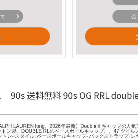
いて
受
る
90s 送料無料 90s OG RRL doub
 RALPH LAUREN long。2026年最新】Double rl キャップ
ージュのコットン製、DOUBLE RLのベースボールキャップ。。47 
 素材: コットン- スタイル: ベースボールキャップ- バックスト