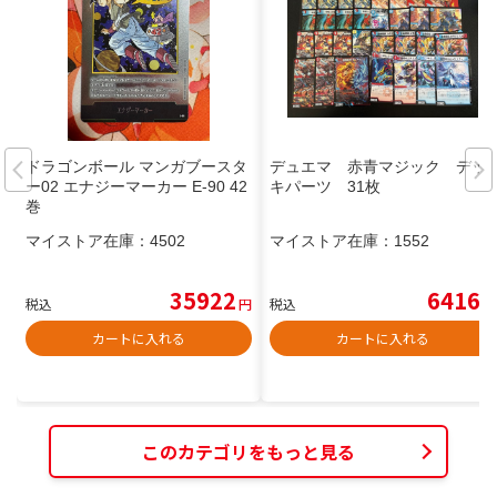
ドラゴンボール マンガブースタ
デュエマ 赤青マジック デッ
ー02 エナジーマーカー E-90 42
キパーツ 31枚
巻
マイストア在庫：
4502
マイストア在庫：
1552
35922
6416
税込
円
税込
円
カートに入れる
カートに入れる
このカテゴリをもっと見る