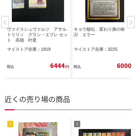
ヴァイスシュヴァルツ アサル
キョウ秘伝、変わり身の術
トリリィ グラン・エプレ セッ
卍 エラー
ト 高嶺 叶星
マイストア在庫：
1818
マイストア在庫：
3225
6444
6000
税込
円
税込
円
近くの売り場の商品