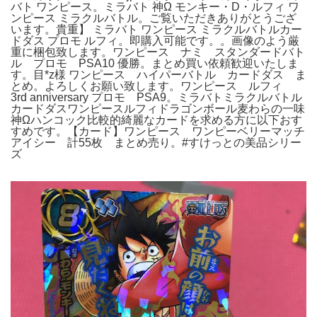
バト ワンピース。ミラバト 神Ω モンキー・D・ルフィ ワ
ンピース ミラクルバトル。ご覧いただきありがとうござ
います。貴重】 ミラバト ワンピース ミラクルバトルカー
ドダス プロモ ルフィ。即購入可能です。。画像のよう厳
重に梱包致します。ワンピース ナミ スタンダードバト
ル プロモ PSA10 優勝。まとめ買い依頼歓迎いたしま
す。目*z様 ワンピース ハイパーバトル カードダス ま
とめ。よろしくお願い致します。ワンピース ルフィ
3rd anniversary プロモ PSA9。ミラバトミラクルバトル
カードダスワンピースルフィドラゴンボール麦わらの一味
神Ωハンコック比較的綺麗なカードを求める方に以下おす
すめです。【カード】ワンピース ワンピーベリーマッチ
アイシー 計55枚 まとめ売り。#すけっとの美品シリー
ズ