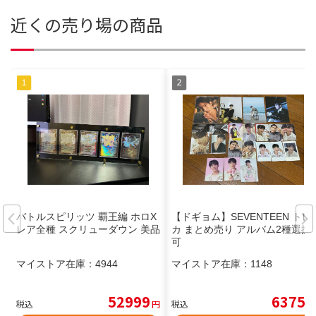
近くの売り場の商品
バトルスピリッツ 覇王編 ホロX
【ドギョム】SEVENTEEN トレ
レア全種 スクリューダウン 美品
カ まとめ売り アルバム2種選択
可
マイストア在庫：
4944
マイストア在庫：
1148
52999
6375
税込
円
税込
円