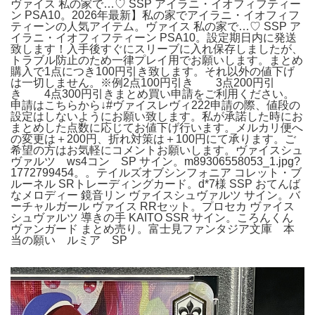
ヴァイス 私の家で…♡ SSP アイラニ・イオフィフティー
ン PSA10。2026年最新】私の家でアイラニ・イオフィフ
ティーンの人気アイテム。ヴァイス 私の家で…♡ SSP ア
イラニ・イオフィフティーン PSA10。設定期日内に発送
致します！入手後すぐにスリーブに入れ保存しましたが、
トラブル防止のため一律プレイ用でお願いします。まとめ
購入で1点につき100円引き致します。それ以外の値下げ
は一切しません。※例2点100円引き 3点200円引
き 4点300円引きまとめ買い申請をご利用ください。
申請はこちらから↓#ヴァイスレヴィ222申請の際、値段の
設定はしないようにお願い致します。私が承諾した時にお
まとめした点数に応じてお値下げ行います。メルカリ便へ
の変更は＋200円、折れ対策は＋100円にて承ります。ご
希望の方はお気軽にコメントお願いします。ヴァイスシュ
ヴァルツ ws4コン SP サイン。m89306558053_1.jpg?
1772799454。。テイルズオブシンフォニア コレット・ブ
ルーネル SRトレーディングカード。d*7様 SSP おてんば
なメロディー 鏡音リン ヴァイスシュヴァルツ サイン。バ
ーチャルガール ヴァイス RRセット。プロセカ ヴァイス
シュヴァルツ 導きの手 KAITO SSR サイン。ころんくん
ヴァンガード まとめ売り。富士見ファンタジア文庫 本
当の願い ルミア SP