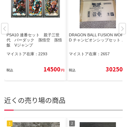
PSA10 連番セット 親子三世
DRAGON BALL FUSION WORL
代 バーダック 孫悟空 孫悟
D チャンピオンシップセット .
飯 Vジャンプ
マイストア在庫：
2293
マイストア在庫：
2657
14500
30250
税込
円
税込
円
近くの売り場の商品