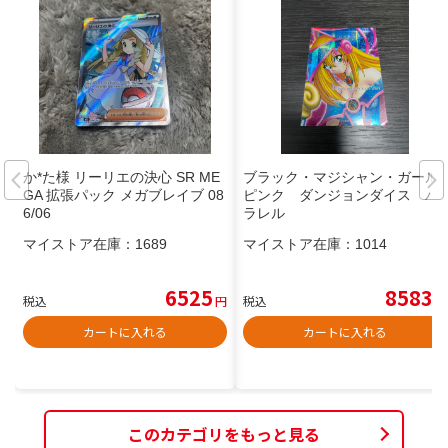
か*た様 リーリエの決心 SR ME
ブラック・マジシャン・ガール
GA 拡張パック メガブレイブ 08
ピンク ダンジョンダイス パ
6/06
ラレル
マイストア在庫：
1689
マイストア在庫：
1014
6525
8583
税込
円
税込
円
カートに入れる
カートに入れる
このカテゴリをもっと見る