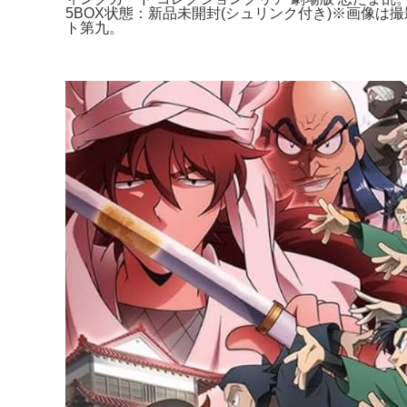
5BOX状態：新品未開封(シュリンク付き)※画像は
ト第九。