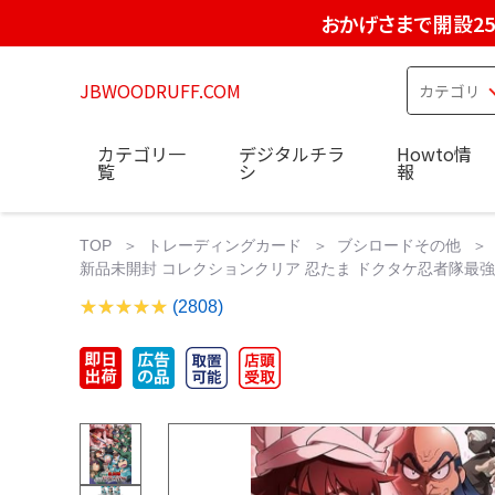
おかげさまで開設2
JBWOODRUFF.COM
カテゴリ一
デジタルチラ
Howto情
覧
シ
報
TOP
トレーディングカード
ブシロードその他
新品未開封 コレクションクリア 忍たま ドクタケ忍者隊最強の軍師
(2808)