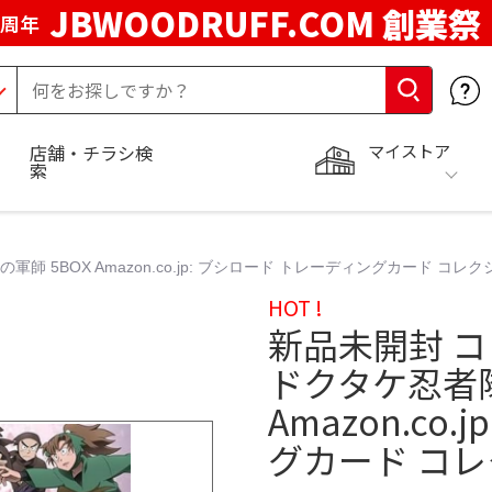
JBWOODRUFF.COM 創業祭
5周年
マイストア
店舗・チラシ検
索
 5BOX Amazon.co.jp: ブシロード トレーディングカード コレ
HOT !
新品未開封 
ドクタケ忍者隊
Amazon.co
グカード コ