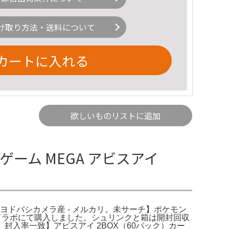
け取り方法・送料について
カートに入れる
欲しいものリストに追加
ゲーム MEGA アビスアイ
ク）ヨドバシカメラ産 - メルカリ。未サーチ】ポケモン
開封カードラボにて購入しました。シュリンクと箱は開封回収
封入率一致】アビスアイ 2BOX（60パック）カー