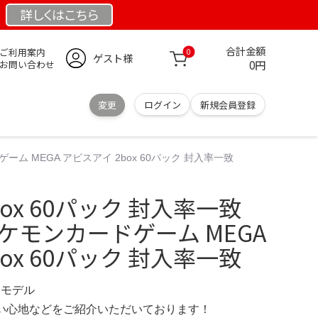
詳しくは
こちら
合計金額
ご利用案内
0
ゲスト様
0円
お問い合わせ
変更
ログイン
新規会員登録
ーム MEGA アビスアイ 2box 60パック 封入率一致
ox 60パック 封入率一致
ケモンカードゲーム MEGA
ox 60パック 封入率一致
限定モデル
の使い心地などをご紹介いただいております！