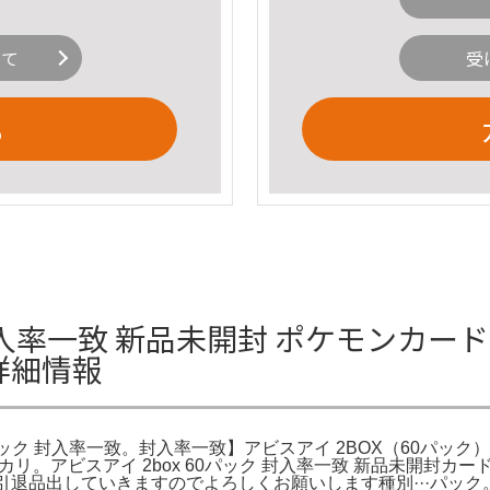
いて
受
る
 封入率一致 新品未開封 ポケモンカード
の詳細情報
60パック 封入率一致。封入率一致】アビスアイ 2BOX（60パッ
 メルカリ。アビスアイ 2box 60パック 封入率一致 新品未
退品出していきますのでよろしくお願いします種別···パック。