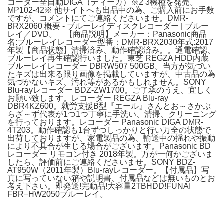
コーダー全自動DIGA（ディーガ）※2 3機種を発売。
MP102-42※ 他サイトへも出品中の為、ご購入前にお手数
ですが、コメントにてご連絡くださいませ。DMR-
BRX2060 概要 - ブルーレイディスクレコーダー | ブルー
レイ／DVD。 【商品説明】メーカー：Panasonic商品
名:ブルーレイレコーダー型番：DMR-BRX2030年式:2017
年製【商品状態】清掃済み、動作確認済み。。通電確認、
ブルーレイ再生確認行いました。東芝 REGZA HDD内蔵
ブルーレイレコーダー DBRW507 500GB。当方が気づい
たキズは出来る限り画像を掲載していますが、中古品の為
気づかないキズ、汚れ等があるかもしれません。SONY
Blu-rayレコーダー BDZ-ZW1700。ご了承のうえ、宜しく
お願い致します。レコーダー REGZA Blu-ray
DBR4KZ600。就労支援B型『エール』さんとお～さかぶ
らざ～ず代表が1つ1つ丁寧に手洗い、清掃、クリーニング
を行っております。レコーダー Panasonic DIGA DMR-
4T203。動作確認も1台ずつしっかりと行い万全の状態で
出荷しておりますが、家電製品の為、輸送中の揺れや振動
により不具合が生じる場合がございます。Panasonic BD
レコーダー リモコン付き 2018年製。万が一何かございま
したら、評価前にご連絡くださいませ。SONY BDZ-
AT950W（2011年製）Blu-rayレコーダー。【付属品】写
真に写っていない箱や説明書、付属品などは無いものとお
考え下さい。即発送!完動品!大容量2TBHDD!FUNAI
FBR−HW2050ブルーレイ。