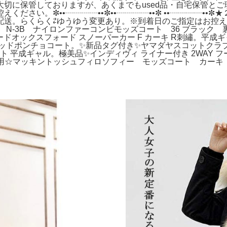
切に保管しておりますが、あくまでもused品・自宅保管と
ださい。✼••┈┈┈┈••✼••┈┈┈┈••✼ ••┈┈┈┈••
送。らくらく⇄ゆうゆう変更あり。※到着日のご指定はお控え
N-3B ナイロンファーコンビモッズコート 36 ブラック 
R サードオックスフォード スノーパーカー F カーキ R刺繡。
ドポンチョコート。✨新品タグ付き✨ヤマダヤスコットクラブ系列 
平成ギャル。極美品✨インディヴィ ライナー付き 2WAY フーデ
使用☆マッキントッシュフィロソフィー モッズコート カーキ 