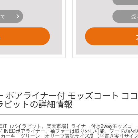
いて
受
る
ー ボアライナー付 モッズコート コ
バイラビットの詳細情報
OVEiT（バイラビット。楽天市場】ライナー付き2wayモッズコ
イネド INEDボアライナー、袖ファーは取り外し可能。フード
キ グリーン オリーブ表記サイズ/9 【平置き実寸サイズ】(㎝)肩幅 