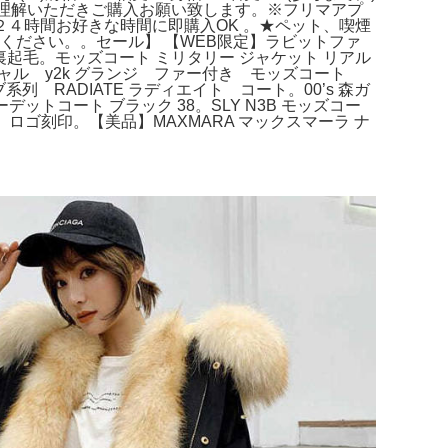
ご理解いただきご購入お願い致します。※フリマアプ
✼★２４時間お好きな時間に即購入OK 。★ペット、喫煙
ください。。セール】 【WEB限定】ラビットファ
裏起毛。モッズコート ミリタリー ジャケット リアル
平成ギャル y2k グランジ ファー付き モッズコート
RADIATE ラディエイト コート。00’s 森ガ
ットコート ブラック 38。SLY N3B モッズコー
ロゴ刻印。【美品】MAXMARA マックスマーラ ナ