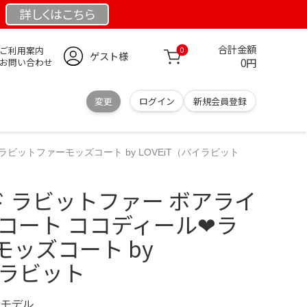
詳しくは
こちら
合計金額
ご利用案内
0
ゲスト様
0円
お問い合わせ
変更
ログイン
新規会員登録
ビットファーモッズコート by LOVEiT（バイラビット
 ラビットファー ボアライ
コート ココディール❤︎ラ
ッズコート by
イラビット
限定モデル