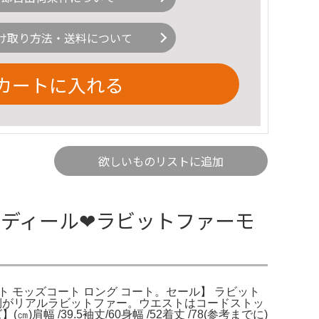
け取り方法・送料について
カートに入れる
欲しいものリストに追加
コディール❤︎ラビットファーモ
ート モッズコート ロング コート。セール】 ラビット
の内側がリアルラビットファー。ウエストはコードストッ
/39.5袖丈/60身幅 /52着丈 /78(参考までに)