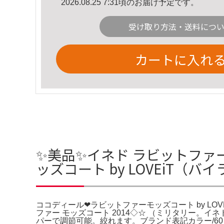
2026.08.25 7:31頃のお届け予定です。
受け取り方法・送料につ
カートに入れ
✨美品✨イネド ラビットファ
ッズコート by LOVEiT（
ココディール❤︎ラビットファーモッズコート by L
ファー モッズコート 2014◇☆ （ミリタリー。
パーで調節可能。絞れます。ブランド表記カラー/60 カー