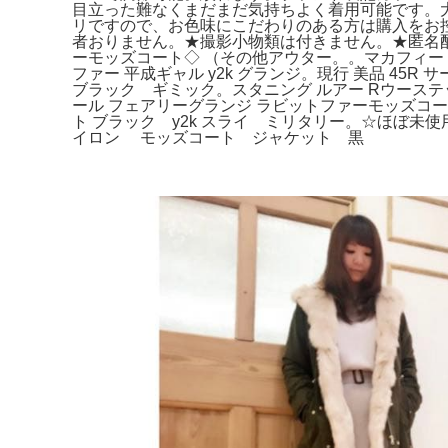
目立った難なくまだまだ気持ちよく着用可能です。大
リですので、お色味にこだわりのある方は購入をお控えく
者おりません。★撮影小物類は付きません。★匿名配
ーモッズコート◇ （その他アウター。。マカフィー 
ファー 平成ギャル y2k グランジ。現行 美品 45
ブラック ギミック。スタニング ルアー Rウーステッ
ール フェアリーグランジ ラビットファーモッズコート 
ト ブラック y2k スライ ミリタリー。☆ほぼ未
イロン モッズコート ジャケット 黒