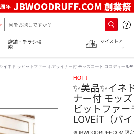
JBWOODRUFF.COM 創業祭
5周年
マイストア
店舗・チラシ検
索
✨イネド ラビットファー ボアライナー付 モッズコート ココディール❤︎ラ
HOT !
✨美品✨イネド
ナー付 モッズ
ビットファーモ
LOVEiT（バ
※JBWOODRUFF.COM 