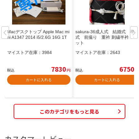
Macデスクトップ Apple Mac mi
sakura-36成人式 結婚式 卒業
ni A1347 2014 i5/2.6G 16G 1T
式 前撮り 重衿 刺繍半衿 セ
ット
マイストア在庫：
3984
マイストア在庫：
2643
7830
6750
税込
円
税込
円
カートに入れる
カートに入れる
このカテゴリをもっと見る
カスタマーレビュー