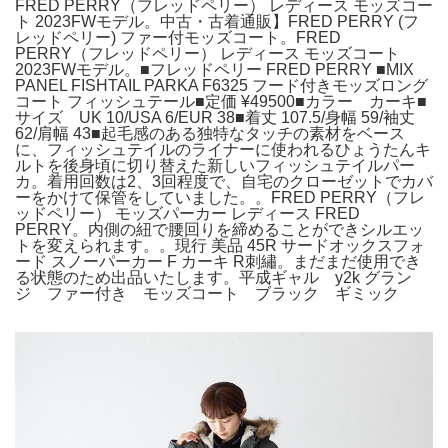
FRED PERRY（フレッドペリー） レディース モッズコー
ト 2023FWモデル。中古・古着通販】FRED PERRY (フ
レッドペリー) ファー付モッズコート。FRED
PERRY（フレッドペリー） レディース モッズコート
2023FWモデル。■フレッドペリー FRED PERRY ■MIX
PANEL FISHTAIL PARKA F6325 フード付きモッズロング
コート フィッシュテール■定価 ¥49500■カラー カーキ■
サイズ UK 10/USA 6/EUR 38■着丈 107.5/身幅 59/袖丈
62/肩幅 43■起毛感のある独特なタッチの素材をベース
に、フィッシュテイルのライナーに使われるひょうたんキ
ルトを後身頃に切り替えた新しいフィッシュテイルパー
カ。着用回数は2、3回程度で、自宅のクローゼットでカバ
ーをかけて保管をしていました。。FRED PERRY（フレ
ッドペリー） モッズパーカー レディース FRED
PERRY。内側の紐で腰回りを締めることができシルエッ
トを変えられます。。現行 美品 45R サードオックスフォ
ード スノーパーカー F カーキ R刺繡。まだまだ使用でき
る状態のため出品いたします。平成ギャル y2k グラン
ジ ファー付き モッズコート ブラック ギミック