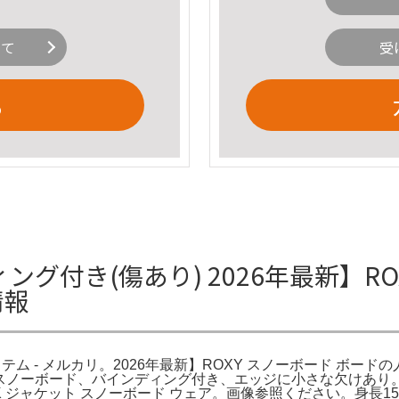
いて
受
る
ィング付き(傷あり) 2026年最新】R
情報
テム - メルカリ。2026年最新】ROXY スノーボード ボードの人
Yスノーボード、バインディング付き、エッジに小さな欠けあり。。
K JK ジャケット スノーボード ウェア。画像参照ください。身長1