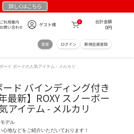
詳しくは
こちら
合計金額
ご利用案内
0
ゲスト様
0円
お問い合わせ
変更
ログイン
新規会員登録
ーボード ボードの人気アイテム - メルカリ
ーボード バインディング付き
26年最新】ROXY スノーボー
気アイテム - メルカリ
限定モデル
の使い心地などをご紹介いただいております！