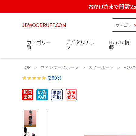
おかげさまで開設2
JBWOODRUFF.COM
カテゴリ一
デジタルチラ
Howto情
覧
シ
報
TOP
ウィンタースポーツ
スノーボード
ROX
(2803)