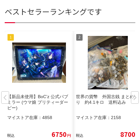
ベストセラーランキングです
【新品未使用】BoC’z 公式パブ
世界の貨幣 外国古銭 まとめ売
ミラー (ウマ娘 プリティーダー
り 約4.1キロ 送料込み
ビー)
マイストア在庫：
4858
マイストア在庫：
2158
6750
8700
税込
円
税込
円