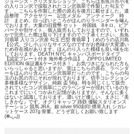
ジョーンズ・クリスタルショップ。こちらは糸魚川市小滝
の入りコン沢で採取されたコン沢翡翠で作製した勾玉で
す。。こちらを作製した際の原石を後方に載せました。遺
品整理 アクセサリー 記念メダル アンティーク 時
計 まとめ。白っぽいところがほんのりラベンダーを噛ん
でおります。大量の旧貨幣 セット 外国銭 8キロ。ピア
パークや別サイト、個人販売もしておりますので、いずれ
かで完売した際は取り下げますのでご了承ください。糸魚
川翡翠 入りコン沢産 勾玉 巴型 青翡翠 】 | めのうの店川島
【公式。少し小ぶりなサイズなのですがお色味が大変濃い
ため存在感があります。ほんのり入った模様も良い味を出
しております。DEATH NYC キャンバスボードタイプ
【認定プレート付き 海外希少作品】。ZIPPO LIMITED
EDITION 保証書&ケース付き！。お気づきになられた方も
いらっしゃると思いますが、実はこちらの原石、ラベンダ
ーをほんのり含んだコン沢翡翠だったのです。こちらの勾
玉のお尻の方にそれが現れております。切手コレクション
多種多様なデザイン。純銀 盃 56g。時を同じくして販売
されていたコン沢翡翠にこのラベンダーが現れているのを
これまでにいくつかみた記憶がありますが、そんなに多く
はないと認識しております。濃いけど優しい、まさに『美
しきかな』です。オグリキャップ 蹄鉄 優駿スタリオンス
テーション 競馬 JRA。銀 silver 950刻印 煙草入れ シガレ
ットケース 207g 骨董。どうぞ宜しくお願い致します
(❁ᴗ͈ˬᴗ͈))