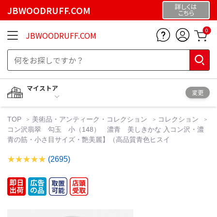
詳しくは
JBWOODRUFF.COM
こちら
0
JBWOODRUFF.COM
マイストア
変更
TOP
美術品・アンティーク・コレクション
コレクション
コン沢翡翠 勾玉 小（148） 濃青 美しきかな 入コン沢・濃
青の筋・小さ目サイズ・艶美麗】（高品質青色ヒスイ
(2695)