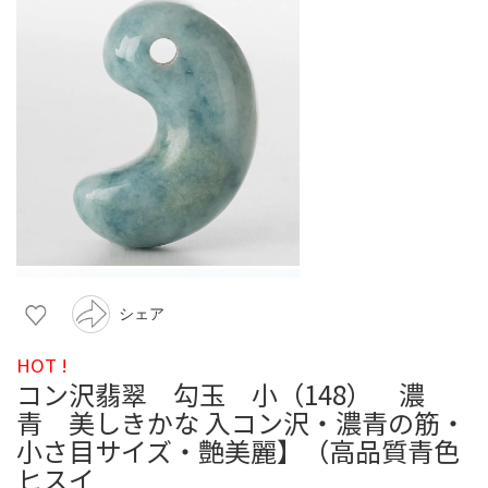
シェア
HOT !
コン沢翡翠 勾玉 小（148） 濃
青 美しきかな 入コン沢・濃青の筋・
小さ目サイズ・艶美麗】（高品質青色
ヒスイ