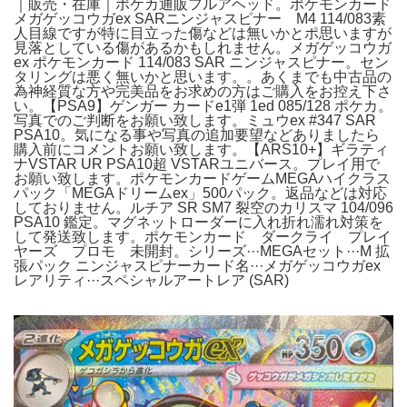
｜販売・在庫｜ポケカ通販フルアヘッド。ポケモンカード
メガゲッコウガex SARニンジャスピナー M4 114/083素
人目線ですが特に目立った傷などは無いかとポ思いますが
見落としている傷があるかもしれません。メガゲッコウガ
ex ポケモンカード 114/083 SAR ニンジャスピナー。セン
タリングは悪く無いかと思います。。あくまでも中古品の
為神経質な方や完美品をお求めの方はご購入をお控え下さ
い。【PSA9】ゲンガー カードe1弾 1ed 085/128 ポケカ。
写真でのご判断をお願い致します。ミュウex #347 SAR
PSA10。気になる事や写真の追加要望などありましたら
購入前にコメントお願い致します。【ARS10+】ギラティ
ナVSTAR UR PSA10超 VSTARユニバース。プレイ用で
お願い致します。ポケモンカードゲームMEGAハイクラス
パック「MEGAドリームex」500パック。返品などは対応
しておりません。ルチア SR SM7 裂空のカリスマ 104/096
PSA10 鑑定。マグネットローダーに入れ折れ濡れ対策を
して発送致します。ポケモンカード ダークライ プレイ
ヤーズ プロモ 未開封。シリーズ···MEGAセット···M 拡
張パック ニンジャスピナーカード名···メガゲッコウガex
レアリティ···スペシャルアートレア (SAR)