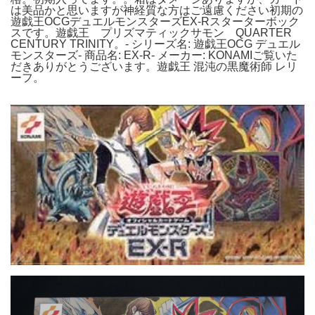
は美品かと思いますが神経質な方はご遠慮ください初期の
遊戯王OCGデュエルモンスターズEX-Rスターターボック
スです。遊戯王 プリズマティックサモン QUARTER
CENTURY TRINITY。- シリーズ名: 遊戯王OCG デュエル
モンスターズ- 商品名: EX-R- メーカー: KONAMIご覧いた
だきありがとうございます。遊戯王 混沌の黒魔術師 レリ
ーフ。