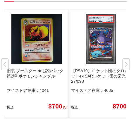
旧裏 ブースター ★ 拡張パック
【PSA10】ロケット団のクロバ
第2弾 ポケモンジャングル
ットex SARロケット団の栄光 1
27/098
マイストア在庫：
4041
マイストア在庫：
4685
8700
8700
税込
円
税込
円