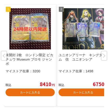
未開封 2枚 ロンドン限定 ピカ
ユニオンアリーナ キングダ
チュウ Museum プロモ ジャン
ム 信 ユニオンレア
ボ
マイストア在庫：
3200
マイストア在庫：
1498
8410
6750
税込
円
税込
円
カートに入れる
カートに入れる