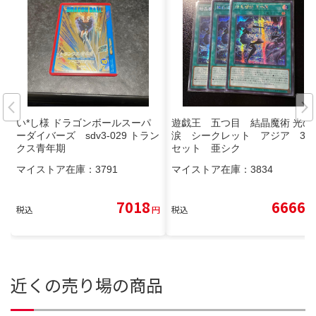
い*し様 ドラゴンボールスーパ
遊戯王 五つ目 結晶魔術 光の
ーダイバーズ sdv3-029 トラン
涙 シークレット アジア 3枚
クス青年期
セット 亜シク
マイストア在庫：
3791
マイストア在庫：
3834
7018
6666
税込
円
税込
円
近くの売り場の商品