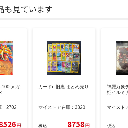
品も見ています
100 メガ
カードe 旧裏 まとめ売り
神羅万象
x
姫イルミ
庫：
2702
マイストア在庫：
3320
マイスト
8526
8758
円
円
税込
税込