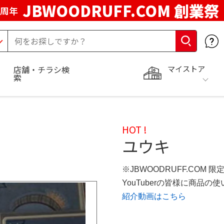
JBWOODRUFF.COM 創業祭
5周年
マイストア
店舗・チラシ検
索
HOT !
ユウキ
※JBWOODRUFF.COM 
YouTuberの皆様に商品
紹介動画はこちら