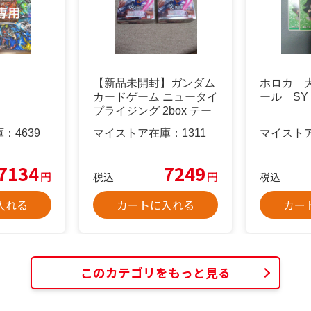
【新品未開封】ガンダム
ホロカ 
カードゲーム ニュータイ
ール SY
プライジング 2box テー
プ付
庫：
4639
マイストア在庫：
1311
マイスト
7134
7249
円
円
税込
税込
入れる
カートに入れる
カー
このカテゴリをもっと見る