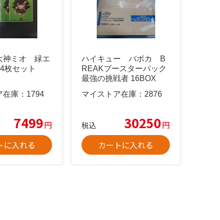
大神ミオ 緑エ
ハイキュー バボカ B
 4枚セット
REAKブースターパック
最強の挑戦者 16BOX
カートン
ア在庫：
1794
マイストア在庫：
2876
7499
30250
円
円
税込
トに入れる
カートに入れる