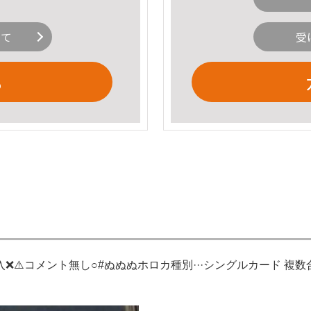
いて
受
る
⚠️コメント無し○#ぬぬぬホロカ種別···シングルカード 複数合計