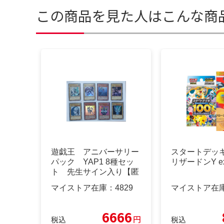
この商品を見た人はこんな商
遊戯王 アニバーサリー
スタートデッキ
パック YAP1 8種セッ
リザードンY e
ト 先生サイン入り【匿
名配送】
マイストア在庫：
4829
マイストア在
6666
円
税込
税込