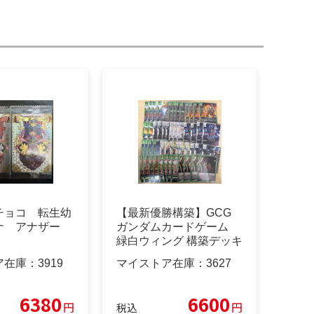
チョコ 転生幼
【最新優勝構築】GCG
ナ アナザー
ガンダムカードゲーム
緑白ウィング 構築デッキ
+リソース
ア在庫：
3919
マイストア在庫：
3627
6380
6600
円
円
税込