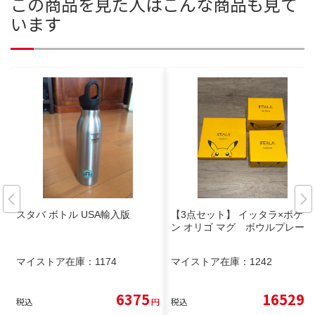
この商品を見た人はこんな商品も見て
います
スタバ ボトル USA輸入版
【3点セット】 イッタラ×ポケモ
ン オリゴ マグ ボウルプレート
マイストア在庫：
1174
マイストア在庫：
1242
6375
16529
税込
円
税込
円