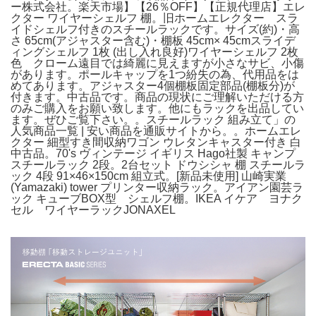
ー株式会社。楽天市場】【26％OFF】【正規代理店】エレ
クター ワイヤーシェルフ 棚。旧ホームエレクター スラ
イドシェルフ付きのスチールラックです。サイズ(約)・高
さ 65cm(アジャスター含む)・棚板 45cm× 45cmスライデ
ィングシェルフ 1枚 (出し入れ良好)ワイヤーシェルフ 2枚
色 クローム遠目では綺麗に見えますが小さなサビ、小傷
があります。ポールキャップを1つ紛失の為、代用品をは
めてあります。アジャスター4個棚板固定部品(棚板分)が
付きます。中古品です。商品の現状にご理解いただける方
のみご購入をお願い致します。他にもラックを出品してい
ます。ぜひご覧下さい。。スチールラック 組み立て」の
人気商品一覧 | 安い商品を通販サイトから。。ホームエレ
クター 細型すき間収納ワゴン ウレタンキャスター付き 白
中古品。70's ヴィンテージ イギリス Hago社製 キャンプ
スチールラック 2段。2台セット ドウシシャ 棚 スチールラ
ック 4段 91×46×150cm 組立式。[新品未使用] 山崎実業
(Yamazaki) tower プリンター収納ラック。アイアン園芸ラ
ック キューブBOX型 シェルフ棚。IKEA イケア ヨナク
セル ワイヤーラックJONAXEL