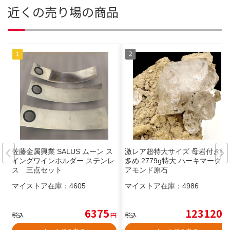
近くの売り場の商品
佐藤金属興業 SALUS ムーン ス
激レア超特大サイズ 母岩付き虹
イングワインホルダー ステンレ
多め 2779g特大 ハーキマーダイ
ス 三点セット
アモンド原石
マイストア在庫：
4605
マイストア在庫：
4986
6375
123120
税込
円
税込
円