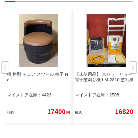
樽 樽型 チェア スツール 椅子 N
【未使用品】 京セラ・リョービ
o.1
電子芝刈り機 LM-2810 芝刈機
マイストア在庫：
4423
マイストア在庫：
2508
17400
16820
税込
円
税込
円