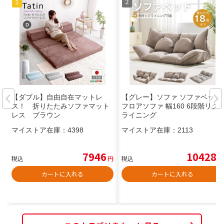
【ダブル】自由自在マットレ
【グレー】ソファ ソファベッド
ス！ 折りたたみソファマット
フロアソファ 幅160 6段階リク
レス ブラウン
ライニング
マイストア在庫：
4398
マイストア在庫：
2113
7946
10428
税込
円
税込
円
カートに入れる
カートに入れる