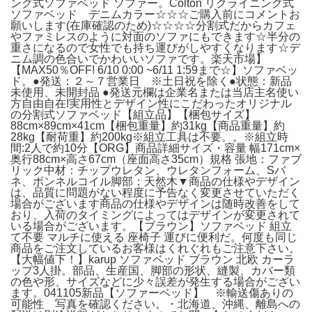
ング式ソファベッド ソファー。Colton リクライニング式
ソファベッド デニムカラー☆☆☆ご購入前にコメントお
願いします(在庫確認のため)☆☆☆☆分割式だからカフェ
やファミレスのように対面のソファにもできます☆半分の
重さになるので女性でも持ち運びがしやすくなります☆デ
ニム調の色合いでかわいいソファです。楽天市場】
【MAX50％OFF! 6/10 0:00 ~6/11 1:59まで☆】ソファベッ
ド。●発送：２～７営業日 ※土日祝を除く●状態：新品
未使用、未開封品 ●発送元欄は企業名または当店主名使い
方自由自在!実用性とデザイン性にこだわったオリジナル
の分割式ソファベッド【組立品】【梱包サイズ】
88cm×89cm×41cm【梱包重量】約31kg【商品重量】約
28kg【耐荷重】約200kg※組立工具は不要。。※組立時
間:2人で約10分【ORG】商品詳細サイズ・容量 幅171cm×
奥行88cm×高さ67cm（座面高さ35cm）規格 張地：ファブ
リック中材：チップウレタン、ウレタンフォーム、Sバ
ネ、ボンネルコイル脚部：天然木▼商品の仕様やデザイン
は、品質に問題がない程度に予告なく変更させていただく
場合がございます商品の仕様やデザインは随時改善をして
おり、入荷のタイミングによってはデザインが変更されて
いる場合がございます。【ブラウン】ソファベッド 組立
て不要 マルチに使える 座椅子 運びに便利だ。何度も同じ
商品をご注文しているお客様はくれぐれもご注意下さい。
【大幅値下！】karup ソファベッド ブラウン 北欧 カーラ
ップ3人掛。部品、生産国、脚部の形状、縫製、カバー類
の色や形、サイズなどに少々誤差が発生する場合がござい
ます。041105新品【ソファーベッド】 ※輸送傷ありの
可能性 写真を確認ください。・北海道、沖縄、離島への