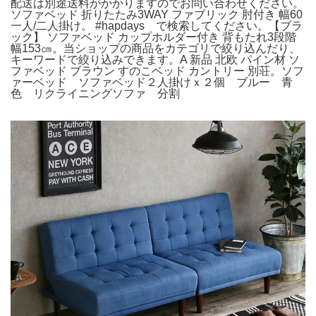
配送は別途送料がかかりますのでお問い合わせください。
ソファベッド 折りたたみ3WAY ファブリック 肘付き 幅60
一人/二人掛け。 #hapdays で検索してください。【ブラ
ック】 ソファベッド カップホルダー付き 背もたれ3段階
幅153㎝。当ショップの商品をカテゴリで絞り込んだり、
キーワードで絞り込みできます。A 新品 北欧 パイン材 ソ
ファベッド ブラウン すのこベッド カントリー 別荘。ソフ
ァーベッド ソファベッド２人掛けｘ２個 ブルー 青
色 リクライニングソファ 分割