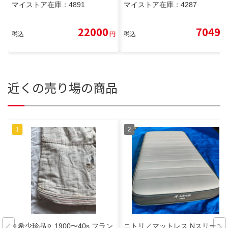
マイストア在庫：
4891
マイストア在庫：
4287
22000
7049
税込
円
税込
円
近くの売り場の商品
⚪︎希少珍品⚪︎ 1900〜40s フラン
ニトリ／マットレス Nスリープ