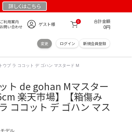
詳しくは
こちら
合計金額
ご利用案内
0
ゲスト様
0円
お問い合わせ
変更
ログイン
新規会員登録
ストウブ ラ ココット デ ゴハン マスタード M
ット de gohan Mマスター
16cm 楽天市場】【箱傷み
ラ ココット デ ゴハン マス
限定モデル