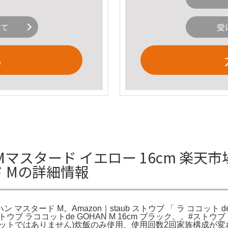
いて
受
る
han Mマスタード イエロー 16cm 
ド Mの詳細情報
スタード M。Amazon｜staub ストウブ 「 ラ ココット d
。ストウブ ラココットde GOHAN M 16cm ブラック。。#
ットではありません)炊飯のみ使用、使用回数2回家族構成が