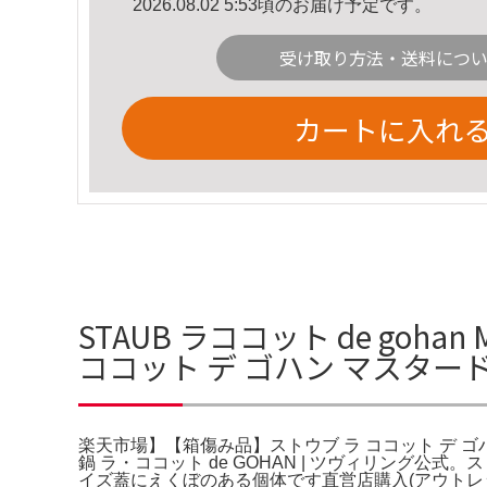
2026.08.02 5:53頃のお届け予定です。
受け取り方法・送料につ
カートに入れ
STAUB ラココット de go
ココット デ ゴハン マスター
楽天市場】【箱傷み品】ストウブ ラ ココット デ ゴハン マ
鍋 ラ・ココット de GOHAN | ツヴィリング公式
イズ蓋にえくぼのある個体です直営店購入(アウトレ