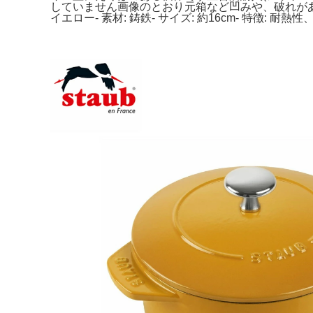
していません画像のとおり元箱など凹みや、破れがあり
イエロー- 素材: 鋳鉄- サイズ: 約16cm- 特