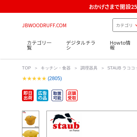
おかげさまで開設2
JBWOODRUFF.COM
カテゴリ一
デジタルチラ
Howto情
覧
シ
報
TOP
キッチン・食器
調理器具
STAUB ラコ
(2805)