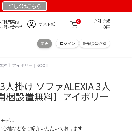
詳しくは
こちら
合計金額
ご利用案内
0
ゲスト様
0円
お問い合わせ
変更
ログイン
新規会員登録
無料】アイボリー | NOCE
 3人掛け ソファALEXIA 3人
開梱設置無料】アイボリー
限定モデル
の使い心地などをご紹介いただいております！