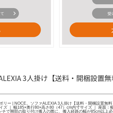
いて
受
る
ァALEXIA 3人掛け【送料・開梱設置
ー | NOCE。ソファALEXIA 3人掛け【送料・開梱設置無料】 
ズ ｜ 幅185×奥行80×高さ80（47）cm内寸サイズ ｜ 座面：幅
ンチで脚部の取り付け搬入の際に、搬入経路の幅が85cm以上