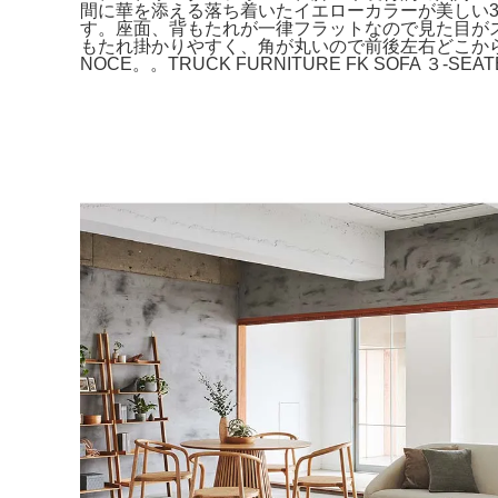
間に華を添える落ち着いたイエローカラーが美しい
す。座面、背もたれが一律フラットなので見た目が
もたれ掛かりやすく、角が丸いので前後左右どこからみ
NOCE。。TRUCK FURNITURE FK SOFA 