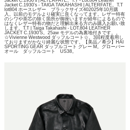
Jacket C.1930's | ALTERFATE。T.T - Lot.804 Leather
Jacket C.1930's - TAIGA TAKAHASHI | ALTERFATE。T.T
lot804 ホースレザー ブラックサイズ402025年10月購
入。以前のモデルより確実に良くなってます。レザー特有
のシワや茶芯の除く箇所が御座いますが経年によるもので
はなくレザー特有の物だと理解出来る方のみ購入お願い致
します。T.T | Taiga Takahashi - LOT.804 LEATHER
JACKET C.1930'S。25aw モデルの為裏地付きです。。
☆Vivienne Westwood ダッフルコート☆。3回程度着用し
ておりますがかなり綺麗な状態です。【美品／希少】HAI
SPORTING GEAR ダッフルコート グレー M。グローバー
オール ダッフルコート US38。