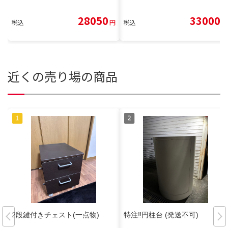
28050
33000
税込
円
税込
円
近くの売り場の商品
2段鍵付きチェスト(一点物)
特注‼️円柱台 (発送不可)