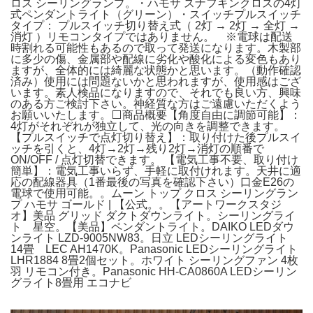
ロス シーリングランプ。・ハモサ スナフキンクロスの4灯
式ペンダントライト（グリーン）・スイッチプルスイッチ
タイプ： プルスイッチ切り替え式（ 2灯 → 2灯 → 全灯 →
消灯 ）リモコンタイプではありません。 ※電球は配送
時割れる可能性もあるので取って発送になります。木製部
に多少の傷、金属部や配線に劣化や酸化による変色もあり
ますが、全体的には綺麗な状態かと思います。（動作確認
済み）使用には問題ないかと思われますが、使用感はござ
います。素人検品になりますので、それでも良い方、興味
のある方ご検討下さい。神経質な方はご遠慮いただくよう
お願いいたします。⬜️商品概要【角度自由に調節可能】：
4灯がそれぞれが独立して、光の向きを調整できます。
【プルスイッチで点灯切り替え】：取り付けた後プルスイ
ッチを引くと、4灯→2灯→残り2灯→消灯の順番で
ON/OFF / 点灯切替できます。 【電気工事不要、取り付け
簡単】：電気工事いらず、手軽に取付けれます。天井に適
応の配線器具（1番最後の写真を確認下さい）口金E26の
電球で使用可能。。ムーン トップ クロス シーリングラン
プ ハモサ ゴールド | 【公式。。【アートワークスタジ
オ】美品 グリッド ダクトダウンライト。シーリングライ
ト 星空。【美品】ペンダントライト。DAIKO LEDダウ
ンライト LZD-9005NW83。日立 LEDシーリングライト
14畳 LEC AH1470K。Panasonic LEDシーリングライト
LHR1884 8畳2個セット。ホワイト シーリングファン 4枚
羽 リモコン付き。Panasonic HH-CA0860A LEDシーリン
グライト8畳用 エコナビ