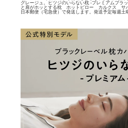
グレージュ。ヒツジのいらない枕 -プレミアムブラ
と肩がホッとする枕 ホットピロー カルクス サバキ
日本郵便（宅急便）で発送します。発送予定毎週土