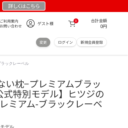
詳しくは
こちら
合計金額
ご利用案内
0
ゲスト様
0円
お問い合わせ
変更
ログイン
新規会員登録
ブラックレーベル
ない枕−プレミアムブラッ
 公式特別モデル】ヒツジの
プレミアム-ブラックレーベ
限定モデル