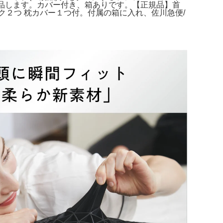
出品します。カバー付き、箱ありです。【正規品】首
ック２つ 枕カバー１つ付。付属の箱に入れ、佐川急便/