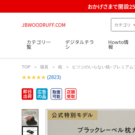
おかげさまで開設2
JBWOODRUFF.COM
カテゴリ一
デジタルチラ
Howto情
覧
シ
報
TOP
寝具
枕
ヒツジのいらない枕−プレミアム
(2823)