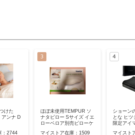
見つけた
ほぼ未使用TEMPUR ソ
ショーン
枕 アンナ D
ナタピロー Sサイズ イエ
とな ヒ
ローベロア別売ピローケ
限定アイ
ース付
庫：
2744
マイストア在庫：
1509
マイスト