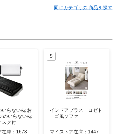
同じカテゴリの 商品を探す
のいらない枕 お
インドアプラス ロゼト
ツジのいらない枕
ーゴ風ソファ
マスク付
ア在庫：
1678
マイストア在庫：
1447