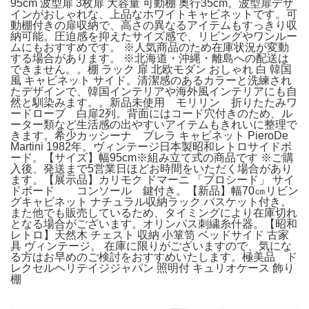
95cm 波型扉 3枚扉 大容量 可動棚 奥行35cm。波型扉デザ
インがおしゃれな、上品なホワイトキャビネットです。可
動棚付きの扉収納で、高さの異なるアイテムもすっきり収
納可能。圧迫感を抑えたサイズ感で、リビングやワンルー
ムにもおすすめです。 ※人気商品のため在庫状況が変動
する場合があります。 ※北海道・沖縄・離島への配送は
できません。。棚 ラック 扉 北欧モダン おしゃれ 白 韓国
風 キャビネット サイド。清潔感のあるカラーと洗練され
たデザインで、韓国インテリアや海外風インテリアにも自
然と馴染みます。。新品未使用 モリリン 折りたたみワ
ードローブ 白扉2列。背面にはコード穴付きのため、ル
ーター類など生活感の出やすいアイテムもきれいに整理で
きます。希少カッシーナ ブレラ キャビネット PieroDe
Martini 1982年。ヴィンテージ日本製昭和レトロサイドボ
ード。【サイズ】幅95cm※組み立て式の商品です ※ご購
入後、発送まで5営業日ほどお時間をいただく場合があり
ます。【展示品】カリモク ドマーニ 「プロシード」 サイ
ドボード コンソール 鍵付き。【新品】幅70㎝リビン
グキャビネット ナチュラル収納ラック バスケット付き。
また他でも販売しているため、タイミングにより在庫切れ
となる場合がございます。オリンパス刺繍糸什器。【昭和
レトロ】天然木 チェスト 収納 小箪笥 ベッドサイド 古家
具 ヴィンテージ。 在庫に限りがございますので、気にな
る方はお早めのご検討をおすすめいたします。極美品 ド
レクセルヘリテイジジャパン 照明付 キュリオケース 飾り
棚