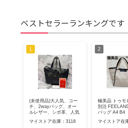
ベストセラーランキングです
(未使用品)大人気、コー
極美品 トゥモ
チ、2wayバッグ、オー
別注 FEELAN
ルレザー、シボ革、人気
バッグ A4 B4
色、黒、金
マイストア在庫：
3118
マイストア在