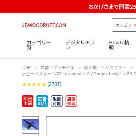
おかげさまで開設2
JBWOODRUFF.COM
カテゴリ一
デジタルチラ
Howto情
覧
シ
報
TOP
模型・プラモデル
航空機・ヘリコプター
ホビーマスター 1/72 Lockheed U-2 \"Dragon Lady\" U-2S Drag
(2707)