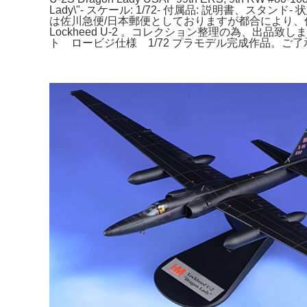
Lady\"- スケール: 1/72- 付属品: 説明書、スタン
は佐川急便/日本郵便としておりますが都合により、佐川
Lockheed U-2 。コレクション整理の為、出品致しま
ト ロービジ仕様 1/72 プラモデル完成作品。ご