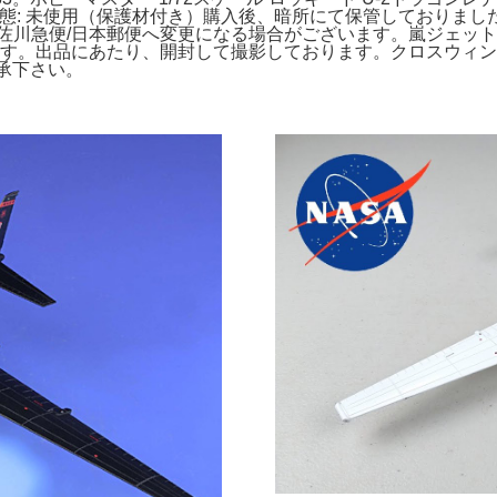
ド- 状態: 未使用（保護材付き）購入後、暗所にて保管しておりました。全日空
急便/日本郵便へ変更になる場合がございます。嵐ジェット2機セット
す。出品にあたり、開封して撮影しております。クロスウィング 1/100 A
了承下さい。