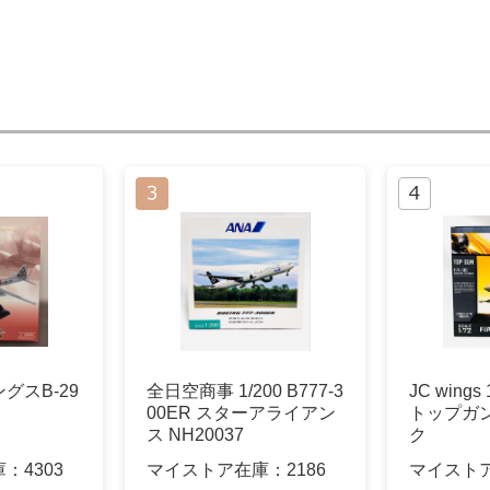
グスB-29
全日空商事 1/200 B777-3
JC wings 
00ER スターアライアン
トップガ
ス NH20037
ク
庫：
4303
マイストア在庫：
2186
マイスト