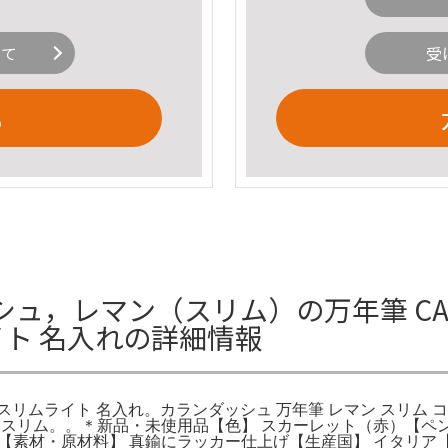
いて
受
る
，レマン（スリム）の万年筆 CARA
イト 名入れの詳細情報
マン スリムライト 名入れ。カランダッシュ 万年筆 レマン スリム
レマン スリム。。＊新品・未使用品【色】 スカーレット（赤）【
式【素材・原材料】 真鍮にラッカー仕上げ【生産国】 イタリア【メーカー