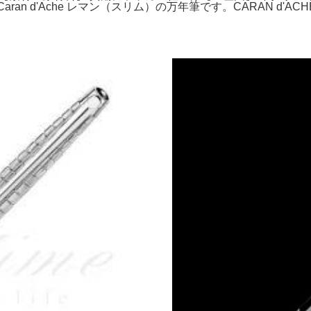
️ Caran d'Ache レマン（スリム）の万年筆です。CARAN d