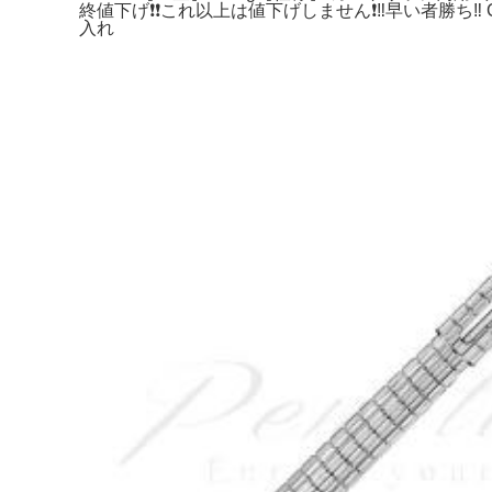
終値下げ❗️❗️これ以上は値下げしません❗️‼️早い者勝ち‼
入れ