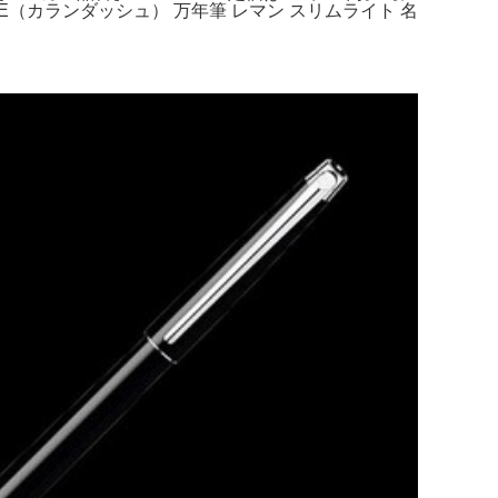
'ACHE（カランダッシュ） 万年筆 レマン スリムライト 名