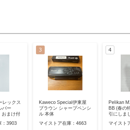
ューレックス
Kaweco Special伊東屋
Pelikan
 シルバー
ブラウン シャープペンシ
BB (春
。おまけ付
ル 本体
引にしま
庫：
3903
マイストア在庫：
4663
マイスト