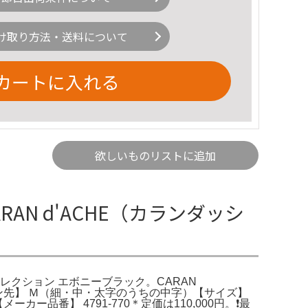
け取り方法・送料について
カートに入れる
欲しいものリストに追加
N d'ACHE（カランダッシ
 コレクション エボニーブラック。CARAN
ペン先】 Ｍ（細・中・太字のうちの中字）【サイズ】
品番】 4791-770＊定価は110,000円。❗️最