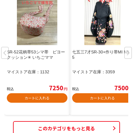
SR-52花柄帯53シマ帯 ピヨー
七五三7才SR-30+作り帯MI N11
クッション✳︎ いちごママ
5
マイストア在庫：
1132
マイストア在庫：
3359
7250
7500
税込
円
税込
円
カートに入れる
カートに入れる
このカテゴリをもっと見る