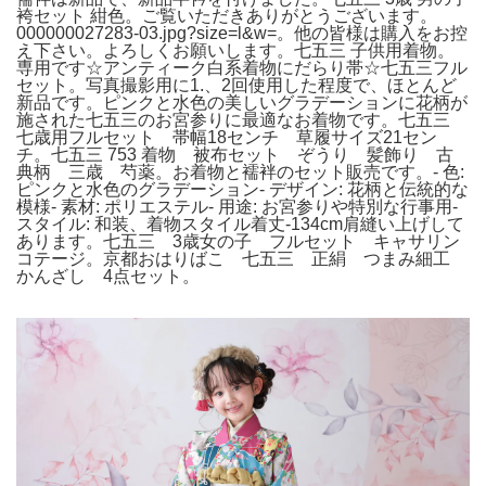
袴セット 紺色。ご覧いただきありがとうございます。
000000027283-03.jpg?size=l&w=。他の皆様は購入をお控
え下さい。よろしくお願いします。七五三 子供用着物。
専用です☆アンティーク白系着物にだらり帯☆七五三フル
セット。写真撮影用に1.、2回使用した程度で、ほとんど
新品です。ピンクと水色の美しいグラデーションに花柄が
施された七五三のお宮参りに最適なお着物です。七五三
七歳用フルセット 帯幅18センチ 草履サイズ21セン
チ。七五三 753 着物 被布セット ぞうり 髪飾り 古
典柄 三歳 芍薬。お着物と襦袢のセット販売です。- 色:
ピンクと水色のグラデーション- デザイン: 花柄と伝統的な
模様- 素材: ポリエステル- 用途: お宮参りや特別な行事用-
スタイル: 和装、着物スタイル着丈-134cm肩縫い上げして
あります。七五三 3歳女の子 フルセット キャサリン
コテージ。京都おはりばこ 七五三 正絹 つまみ細工
かんざし 4点セット。