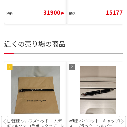
31900
15177
税込
円
税込
円
近くの売り場の商品
む*ほ様 ウルフズヘッド コムデ
w*i様 パイロット キャップレ
ギャルソン コラボ スタッズ レ
ス ブラック シルバー