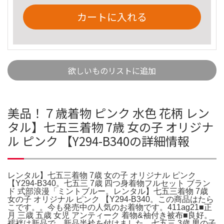
カートに入れる
欲しいものリストに追加
美品！７歳着物 ピンク 水色 花柄 レン
タル】七五三着物 7歳 女の子 オリジナ
ル ピンク 【Y294-B340の詳細情報
レンタル】七五三着物 7歳 女の子 オリジナル ピンク
【Y294-B340。七五三 7歳 四つ身着物フルセット ブラン
ド 式部浪漫「ミントブルー。レンタル】七五三着物 7歳
女の子 オリジナル ピンク 【Y294-B340。この商品はたら
こです。。今も発売中の人気のお着物です。411ag21■正
月 三歳 五歳 女児 アンティーク 着物&袖付き被布■良好。
襦袢は新品で、新品半衿を付けました。七五三 3歳 男の子