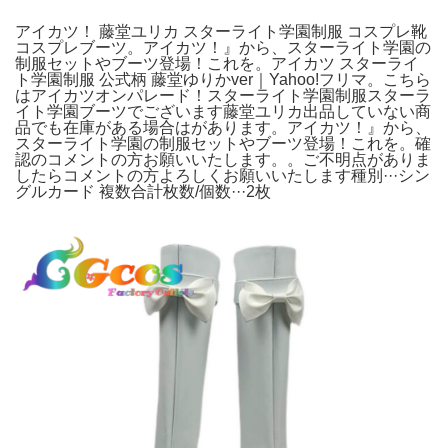
アイカツ！ 藤堂ユリカ スターライト学園制服 コスプレ靴
コスプレブーツ。アイカツ！』から、スターライト学園の
制服セットやブーツ登場！これを。アイカツ スターライ
ト学園制服 公式柄 藤堂ゆりかver｜Yahoo!フリマ。こちら
はアイカツオンパレード！スターライト学園制服スターラ
イト学園ブーツでございます藤堂ユリカ出品していない商
品でも在庫がある場合はがあります。アイカツ！』から、
スターライト学園の制服セットやブーツ登場！これを。確
認のコメントの方お願いいたします。。ご不明点がありま
したらコメントの方よろしくお願いいたします種別···シン
グルカード 複数合計枚数/個数···2枚