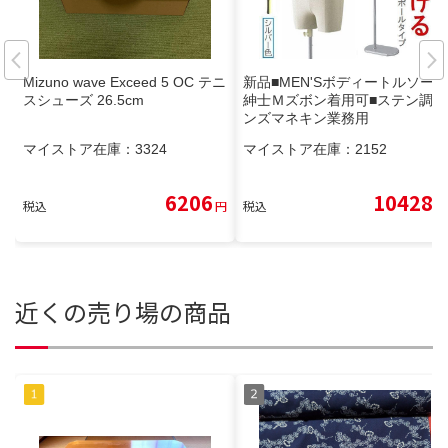
Mizuno wave Exceed 5 OC テニ
新品■MEN'Sボディートルソー
スシューズ 26.5cm
紳士Ｍズボン着用可■ステン調メ
ンズマネキン業務用
マイストア在庫：
3324
マイストア在庫：
2152
6206
10428
税込
円
税込
円
近くの売り場の商品