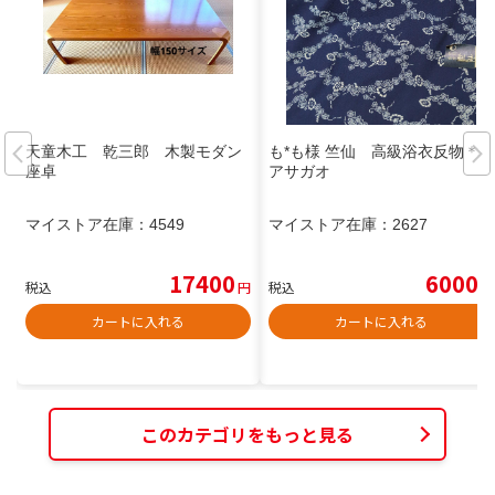
天童木工 乾三郎 木製モダン
も*も様 竺仙 高級浴衣反物＊
座卓
アサガオ
マイストア在庫：
4549
マイストア在庫：
2627
17400
6000
税込
円
税込
円
カートに入れる
カートに入れる
このカテゴリをもっと見る