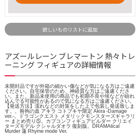
欲しいものリストに追加
アズールレーン ブレマートン 熱々トレ
ーニング フィギュアの詳細情報
未開封品ですが外箱の細かい傷などが気になる方はご遠慮
ください。自宅保管のため、神経質な方はご遠慮くださ
い。また、新品未使用の商品でも初期不良や埃などが紛れ
込んでる可能性があるので気になる方はご遠慮ください。
【発送方法】濡れなどの対策をした上で包装し発送致しま
す。。咎狗の血 アキラ コトブキヤ限定 Akira -Damage
ver.-。ドラゴンクエスト メタリックモンスターズギャラリ
ー まとめ売り⑤。カプコンフィギュアビルダー クリエイ
ターズモデル クシャルダオラ 復刻版。DRAMAtical
Murder 蓮 Rhyme mode Ver.