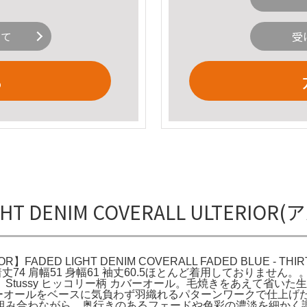
いて
受
る
IGHT DENIM COVERALL ULTERI
R】FADED LIGHT DENIM COVERALL FADED BLUE - TH
ssサイズ：4着丈74 肩幅51 身幅61 袖丈60.5ほとんど着用して
ssy ヒッコリー柄 カバーオール。毛焼きをあえて省いた生機のよう
。大戦期のカバーオールをベースに気負わず羽織れるパターンワークで
み合わながら、奥行きのあるフェードや色彩の濃淡を細かく調