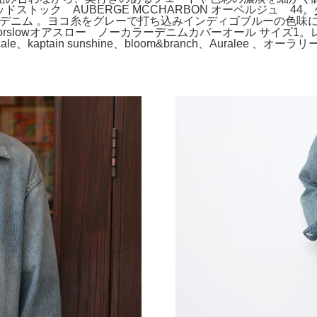
デッドストック AUBERGE MCCHARBON オーベルジュ
デニム 。ヨコ糸をグレーで打ち込みインディゴブルーの色味に深み
slowオアスロー ノーカラーデニムカバーオール サイズ1。レショッ
ll、cale、kaptain sunshine、bloom&branch、Auralee 、オーラ