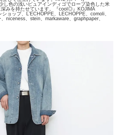
 44。少し色の浅いピュアインディゴでロープ染色した米
を持たせています。『cool◎』KOJIMA
プ、L'ECHOPPE、LECHOPPE、comoli、
リー、niceness、stein、markaware、graphpaper、