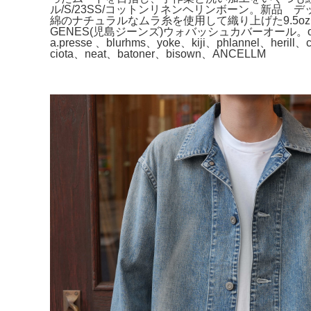
ル/S/23SS/コットンリネンヘリンボーン。新品 
綿のナチュラルなムラ糸を使用して織り上げた9.5oz
GENES(児島ジーンズ)ウォバッシュカバーオール。or
a.presse 、blurhms、yoke、kiji、phlannel、heri
ciota、neat、batoner、bisown、ANCELLM