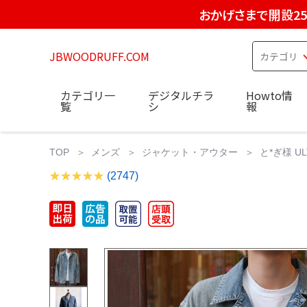
おかげさまで開設2
JBWOODRUFF.COM
カテゴリ一
デジタルチラ
Howto情
覧
シ
報
TOP
メンズ
ジャケット・アウター
と*ぎ様 UL
(2747)