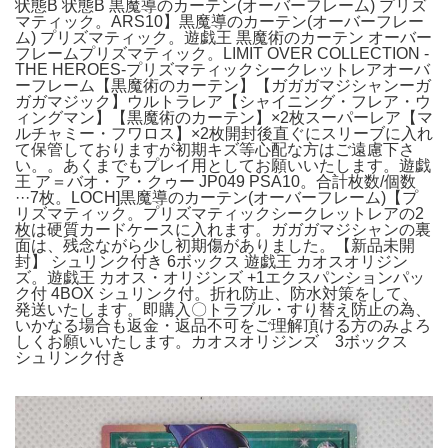
状態B 状態B 黒魔導のカーテン(オーバーフレーム) プリズ
マティック。ARS10】黒魔導のカーテン(オーバーフレー
ム) プリズマティック。遊戯王 黒魔術のカーテン オーバー
フレームプリズマティック。LIMIT OVER COLLECTION -
THE HEROES-プリズマティックシークレットレアオーバ
ーフレーム【黒魔術のカーテン】【ガガガマジシャンーガ
ガガマジック】ウルトラレア【シャイニング・フレア・ウ
ィングマン】【黒魔術のカーテン】×2枚スーパーレア【マ
ルチャミー・フワロス】×2枚開封後直ぐにスリーブに入れ
て保管しておりますが初期キズ等心配な方はご遠慮下さ
い。。あくまでもプレイ用としてお願いいたします。遊戯
王 ア＝バオ・ア・クゥー JP049 PSA10。合計枚数/個数
···7枚。LOCH]黒魔導のカーテン(オーバーフレーム)【プ
リズマティック。プリズマティックシークレットレアの2
枚は硬質カードケースに入れます。ガガガマジシャンの裏
面は、残念ながら少し初期傷がありました。【新品未開
封】 シュリンク付き 6ボックス 遊戯王 カオスオリジン
ズ。遊戯王 カオス・オリジンズ +1エクスパンションパッ
ク付 4BOX シュリンク付。折れ防止、防水対策をして、
発送いたします。即購入〇トラブル・すり替え防止の為、
いかなる場合も返金・返品不可をご理解頂ける方のみよろ
しくお願いいたします。カオスオリジンズ 3ボックス
シュリンク付き