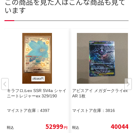
この商品を見た人はこんな商品も見て
います
キラフロルex SSR SV4a シャイ
アビスアイ メガダークライex S
ニートレジャーex 329/190
AR 1枚
マイストア在庫：
4397
マイストア在庫：
3816
52999
40044
税込
円
税込
円