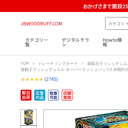
おかげさまで開設2
JBWOODRUFF.COM
カテゴリ一
デジタルチラ
Howto情
覧
シ
報
TOP
トレーディングカード
遊戯王ラッシュデュエ
遊戯王ラッシュデュエル オーバーラッシュパック2 未開封
(2745)