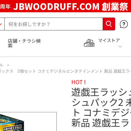
JBWOODRUFF.COM 創業祭
5周年
マイストア
店舗・チラシ検
索
ル
ボックス 2個セット コナミデジタルエンタテインメント 新品 遊戯王
HOT !
遊戯王ラッシ
シュパック2
ト コナミデ
新品 遊戯王