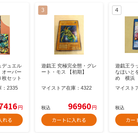
ュデュエル
遊戯王 究極完全態・グレ
遊戯王ラ
」オーバー
ート・モス 【初期】
なほいと
３枚セット
め 横浜
マイ
庫：
2335
マイストア在庫：
4322
マイスト
7416
96960
円
円
税込
税込
入れる
カートに入れる
カー