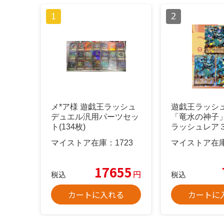
メ*ア様 遊戯王ラッシュ
遊戯王ラッシ
デュエル汎用パーツセッ
「竜水の神子
ト(134枚)
ラッシュレア
マイストア在庫：
1723
マイストア在
17655
円
税込
税込
カートに入れる
カートに