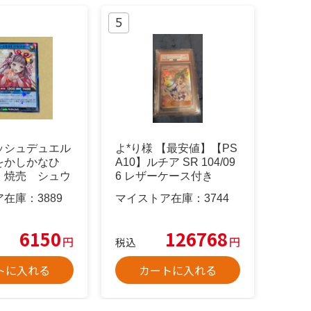
ッシュデュエル
よ*り様 【最安値】【PS
をかしかなひ
A10】ルチア SR 104/09
 焼売 シュウ
6 レザーケース付き
ア在庫：
3889
マイストア在庫：
3744
6150
126768
円
円
税込
トに入れる
カートに入れる