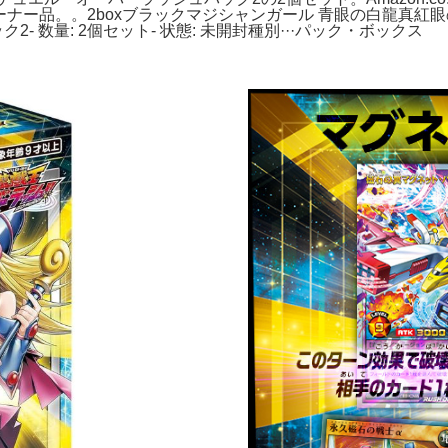
ナー品。。2boxブラックマジシャンガール 青眼の白龍真紅眼の黒竜
- 数量: 2個セット- 状態: 未開封種別···パック・ボックス