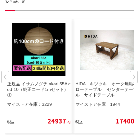
正規品 イサムノグチ akari 55A c
HIDA キツツキ オーク無垢材
od-10（純正コード1mセット）
ローテーブル センターテーブ
①
ル サイドテーブル
マイストア在庫：
3229
マイストア在庫：
1944
24937
17400
税込
円
税込
円