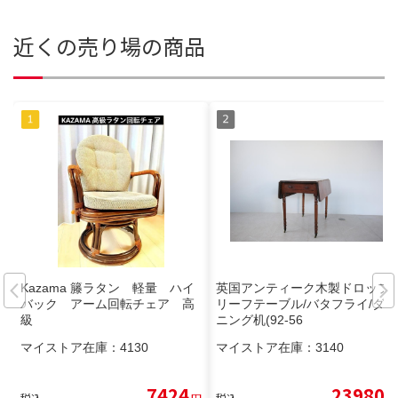
近くの売り場の商品
Kazama 籐ラタン 軽量 ハイ
英国アンティーク木製ドロップ
バック アーム回転チェア 高
リーフテーブル/バタフライ/ダイ
級
ニング机(92-56
マイストア在庫：
4130
マイストア在庫：
3140
7424
23980
税込
円
税込
円