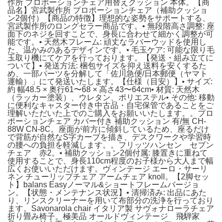
作所 プロポーションチェア用替えクッション 本体。【商
品名】宮武製作所 プロポーションチェア（補助クッショ
ン2個付）【商品の特徴】理想的な姿勢をサポートする、
宮武製作所のロングセラー商品です。• 無段階高さ調整: 座
面下のネジを回すことで、身長に合わせて細かく調整が可
能です。• 天然木フレーム: 頑丈なラバーウッドを使用し
た、温かみのあるデザインです。• 毛玉ケア: 可能な限り毛
玉取り機にてケアを行っております。【発送・組み立てに
ついて】• 発送方法: 梱包サイズを抑え送料を安くするた
め、一部パーツを分解して「佐川急便/日本郵便（ヤマト
運輸）」にて発送いたします。【仕様（目安）】• サイズ:
約 幅48.5 × 奥行61〜68 × 高さ43〜64cm• 材質: 天然木
（ラッカー塗装）、ウレタン、ポリエステル• その他: 移動
に便利なキャスター付き中古品・自宅保管であることをご
理解いただいた上でのご購入をお願いいたします。。プロ
ポーションチェア カバー付き 補助クッション 有/無 CH-
88W CN-8C。座面が前方に傾斜しているため、座るだけ
で背筋が自然なS字カーブを描き、デスクワークや学習時
の腰への負担を軽減します。。フリッツハンセン セブン
チェア 赤2。• 補助クッション2個付属: 膝置きに重ねて
使用することで、身長110cm程度のお子様から大人まで幅
広くお使いいただけます。ヴィンテージ エーロ・サーリ
ネン チューリップチェア アームチェア knoll。【2脚セッ
ト】balans Easyノーマル&ショートフレームバージョ
ン。【状態・メンテナンス状況】• 清掃済み: 出品にあた
り、リンスクリーナーを用いて布部分の洗浄を行っており
ます。Savonarola chair イタリア製 サヴォナローラチェア
折り畳み椅子。極美品 オールドヴィンテージ 飛騨家