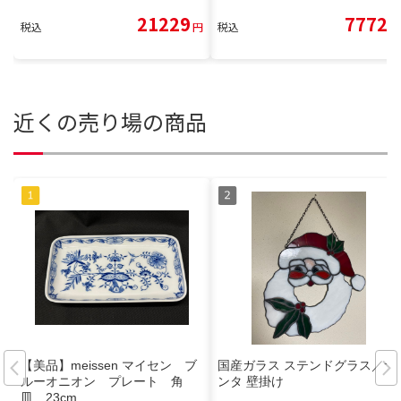
21229
7772
税込
円
税込
円
近くの売り場の商品
【美品】meissen マイセン ブ
国産ガラス ステンドグラス／サ
ルーオニオン プレート 角
ンタ 壁掛け
皿 23cm