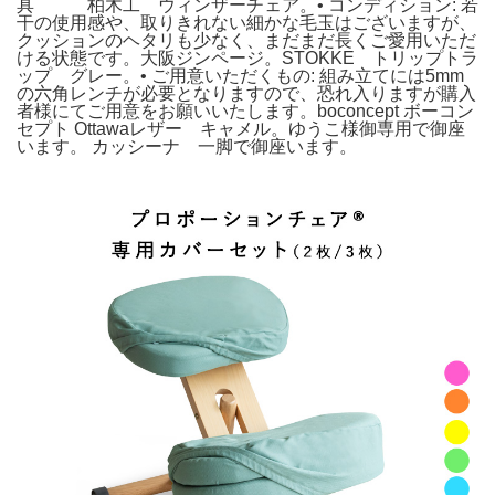
具 柏木工 ウィンザーチェア。• コンディション: 若
干の使用感や、取りきれない細かな毛玉はございますが、
クッションのヘタリも少なく、まだまだ長くご愛用いただ
ける状態です。大阪ジンページ。STOKKE トリップトラ
ップ グレー。• ご用意いただくもの: 組み立てには5mm
の六角レンチが必要となりますので、恐れ入りますが購入
者様にてご用意をお願いいたします。boconcept ボーコン
セプト Ottawaレザー キャメル。ゆうこ様御専用で御座
います。 カッシーナ 一脚で御座います。