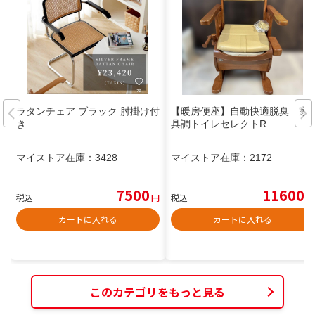
ラタンチェア ブラック 肘掛け付
【暖房便座】自動快適脱臭 家
き
具調トイレセレクトR
マイストア在庫：
3428
マイストア在庫：
2172
7500
11600
税込
円
税込
円
カートに入れる
カートに入れる
このカテゴリをもっと見る