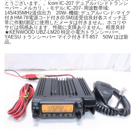
とうございます。。Icom IC-207 デュアルバンドトランシ
ーバー - メルカリ。- モデル: IC-207- 周波数帯域:
145/435MHz送信出力 20W- 機能: デュアルバンド-マイク
付きHM-78電源コ−ド付き(0.5M)送受信良好各スイッチ正
常に作動!測定に使用したメータは付きません。ホコリや
サビは弱感あります、性能に支障ありません。程度良好
★KENWOOD UBZ-LM20 特定小電力トランシーバー。
YAESU トランシーバー マイク付き FT-857 50W ほぼ新
品。