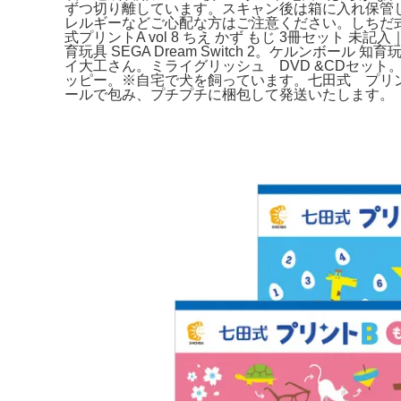
ずつ切り離しています。スキャン後は箱に入れ保管
レルギーなどご心配な方はご注意ください。しちだ
式プリントA vol 8 ちえ かず もじ 3冊セット
育玩具 SEGA Dream Switch 2。ケル
イ大工さん。ミライグリッシュ DVD &CDセット。コピ
ッピー。※自宅で犬を飼っています。七田式 プリン
ールで包み、プチプチに梱包して発送いたします。【