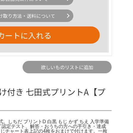
け取り方法・送料について
カートに入れる
欲しいものリストに追加
まけ付き 七田式プリントA【プ
式。しちだ プリントD 白黒 もじ かず ちえ 入学準備
0 ・修了認定テスト、解答・おうちの方への手引き・達成
じチャート表上記の4枚をおまけで付けます。一枚