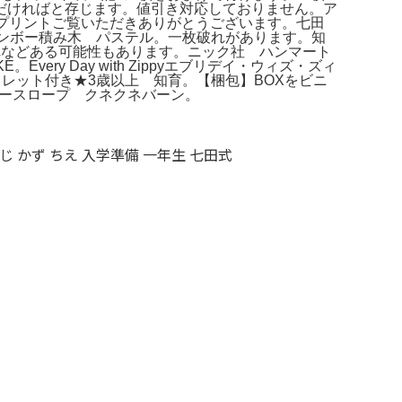
だければと存じます。値引き対応しておりません。ア
プリントご覧いただきありがとうございます。七田
S レインボー積み木 パステル。一枚破れがあります。知
れや破れなどある可能性もあります。ニック社 ハンマート
ry Day with Zippyエブリデイ・ウィズ・ズィ
レット付き★3歳以上 知育。【梱包】BOXをビニ
カースロープ クネクネバーン。