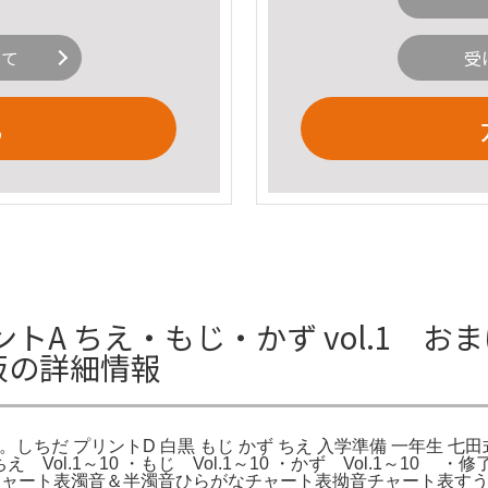
いて
受
る
A ちえ・もじ・かず vol.1 お
販の詳細情報
しちだ プリントD 白黒 もじ かず ちえ 入学準備 一年生 七田
Vol.1～10 ・もじ Vol.1～10 ・かず Vol.1～1
チャート表濁音＆半濁音ひらがなチャート表拗音チャート表すう