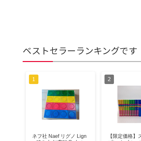
ベストセラーランキングです
ネフ社 Naef リグノ Lign
【限定価格】