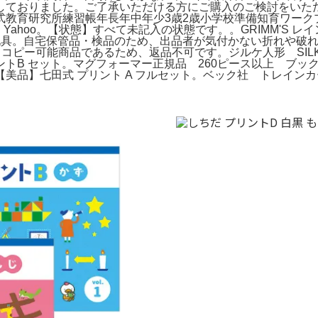
しておりました。ご了承いただける方にご購入のご検討をいた
式教育研究所練習帳年長年中年少3歳2歳小学校準備知育ワーク
 未記入｜Yahoo。【状態】すべて未記入の状態です。。GRIMM'
ンボール 知育玩具。自宅保管品・検品のため、出品者が気付かない折
ー可能商品であるため、返品不可です。ジルケ人形 SILKE。Eve
トB セット。マグフォーマー正規品 260ピース以上 ブック
美品】七田式 プリント A フルセット。ベック社 トレイン