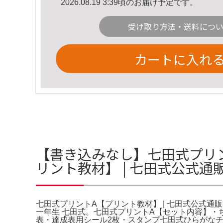
2026.08.19 3:39頃のお届け予定です。
受け取り方法・送料につ
カートに入れ
【書き込みなし】七田式プリント
リント教材】 | 七田式公式通
七田式プリントA【プリント教材】 | 七田式公式通販。
一年生 七田式。七田式プリントA【セット内容】・ちえ 
表・達成表用シール2枚・スタンプ七田式ひらがな