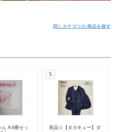
同じカテゴリの 商品を探す
ん A 6冊セッ
美品☆【タカキュー】ダ