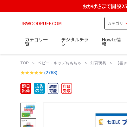
おかげさまで開設2
JBWOODRUFF.COM
カテゴリ一
デジタルチラ
Howto情
覧
シ
報
TOP
ベビー・キッズおもちゃ
知育玩具
【書き
(2768)