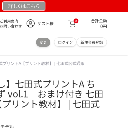
詳しくは
こちら
合計金額
ご利用案内
0
ゲスト様
0円
お問い合わせ
変更
ログイン
新規会員登録
田式プリントA【プリント教材】 | 七田式公式通販
し】七田式プリントA ち
 vol.1 おまけ付き 七田
プリント教材】 | 七田式
限定モデル