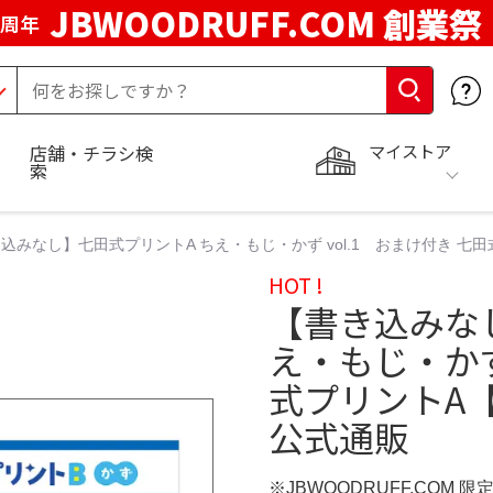
JBWOODRUFF.COM 創業祭
5周年
マイストア
店舗・チラシ検
索
込みなし】七田式プリントA ちえ・もじ・かず vol.1 おまけ付き 七
HOT !
【書き込みな
え・もじ・かず
式プリントA【
公式通販
※JBWOODRUFF.COM 